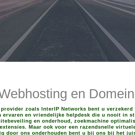
 Webhosting en Domeinr
 provider zoals InterIP Networks bent u verzekerd 
ervaren en vriendelijke helpdesk die u nooit in ste
itebeveiling en onderhoud, zoekmachine optimalisa
extensies. Maar ook voor een razendsnelle virtuel
ig door ons onderhouden bent u bij ons bij het jui