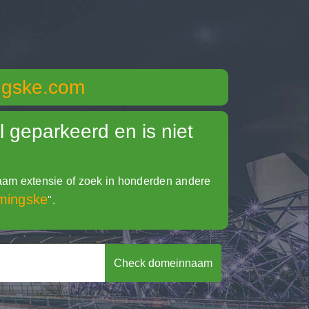
ngske.com
 geparkeerd en is niet
m extensie of zoek in honderden andere
mingske
".
Check domeinnaam